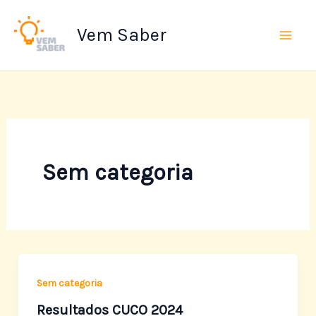
Ir
Mai
para
Vem Saber
Men
o
conteúdo
Sem categoria
Sem categoria
Resultados CUCO 2024