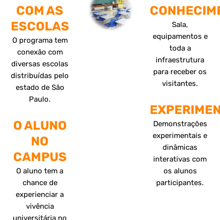
COM AS
CONHECIM
ESCOLAS
Sala,
equipamentos e
O programa tem
toda a
conexão com
infraestrutura
diversas escolas
para receber os
distribuídas pelo
visitantes.
estado de São
Paulo.
EXPERIME
O ALUNO
Demonstrações
experimentais e
NO
dinâmicas
CAMPUS
interativas com
O aluno tem a
os alunos
chance de
participantes.
experienciar a
vivência
universitária no