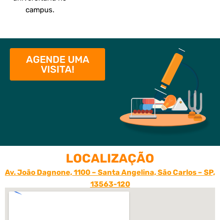
campus.
AGENDE UMA
VISITA!
LOCALIZAÇÃO
Av. João Dagnone, 1100 – Santa Angelina, São Carlos – SP,
13563-120