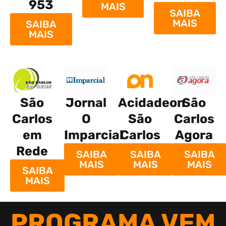
953
MAIS
SAIBA
MAIS
SAIBA
MAIS
São
São
Jornal
Acidadeon
Carlos
Carlos
O
São
Agora
em
Imparcial
Carlos
Rede
SAIBA
SAIBA
SAIBA
MAIS
MAIS
MAIS
SAIBA
MAIS
PROGRAMA VEM